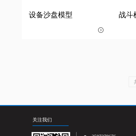
设备沙盘模型
战斗
关注我们