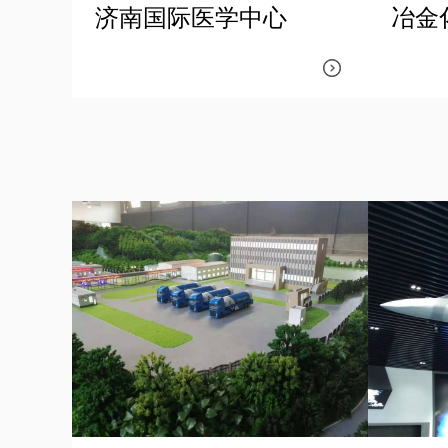
济南国际医学中心
冶金