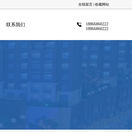
在线留言 |
收藏网站
18866860222
联系我们
18866860222