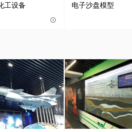
化工设备
电子沙盘模型