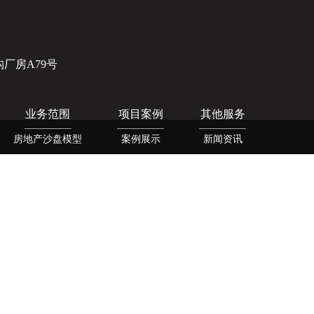
厂房A79号
业务范围
项目案例
其他服务
房地产沙盘模型
案例展示
新闻资讯
展览沙盘模型
联系我们
电子沙盘模型
规划模型
地形模型
户型模型